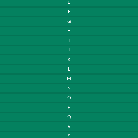
E
F
G
H
I
J
K
L
M
N
O
P
Q
R
S