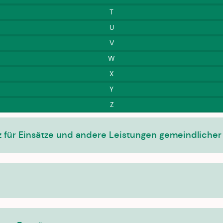
T
U
V
W
X
Y
Z
 für Einsätze und andere Leistungen gemeindliche