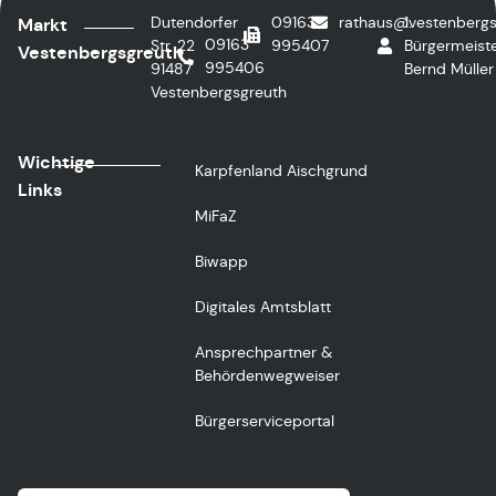
Dutendorfer
09163
rathaus@vestenbergs
1.
Markt
09163
Str. 22
995407
Bürgermeiste
Vestenbergsgreuth
995406
91487
Bernd Müller
Vestenbergsgreuth
Wichtige
Karpfenland Aischgrund
Links
MiFaZ
Biwapp
Digitales Amtsblatt
Ansprechpartner &
Behördenwegweiser
Bürgerserviceportal