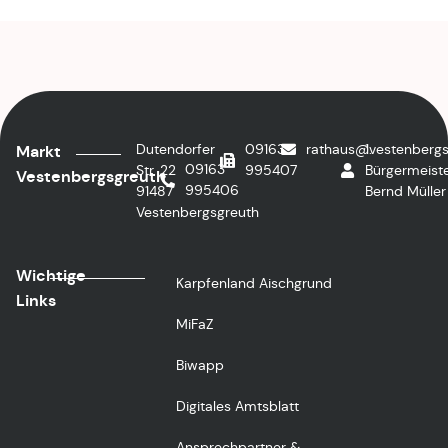
Dutendorfer
09163
rathaus@vestenbergs
1.
Markt
09163
Str. 22
995407
Bürgermeiste
Vestenbergsgreuth
995406
91487
Bernd Müller
Vestenbergsgreuth
Wichtige
Karpfenland Aischgrund
Links
MiFaZ
Biwapp
Digitales Amtsblatt
Ansprechpartner &