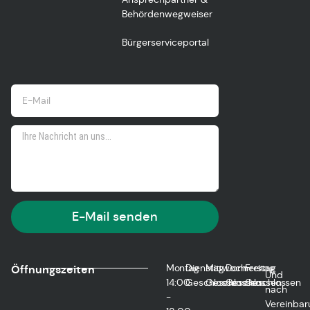
Behördenwegweiser
Bürgerserviceportal
E-Mail senden
Montag
Dienstag
Mittwoch
Donnerstag
Freitag
Öffnungszeiten
Und
14:00
Geschlossen
Geschlossen
Geschlossen
Geschlossen
nach
-
Vereinbar