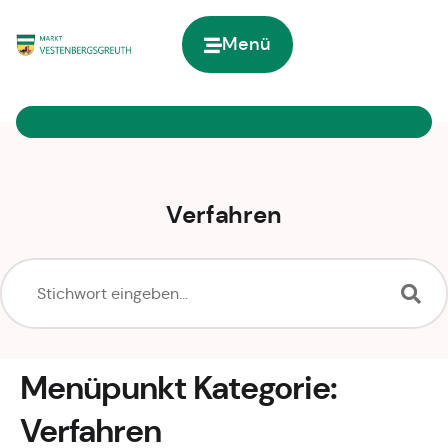
Inhalt
springen
Menü
Zur Startseite
Verfahren
Menüpunkt Kategorie:
Verfahren