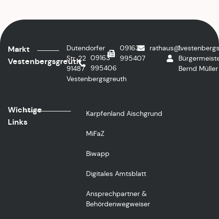
Dutendorfer
09163
rathaus@vestenbergs
1.
Markt
09163
Str. 22
995407
Bürgermeiste
Vestenbergsgreuth
995406
91487
Bernd Müller
Vestenbergsgreuth
Wichtige
Karpfenland Aischgrund
Links
MiFaZ
Biwapp
Digitales Amtsblatt
Ansprechpartner &
Behördenwegweiser