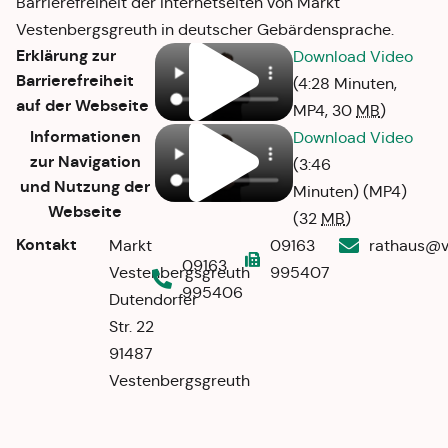
Barrierefreiheit der Internetseiten von Markt
Vestenbergsgreuth in deutscher Gebärdensprache.
Erklärung zur
Download Video
Barrierefreiheit
(4:28 Minuten,
auf der Webseite
MP4,
30
MB
)
Informationen
Download Video
zur Navigation
(3:46
und Nutzung der
Minuten)
(MP4)
Webseite
(32
MB
)
Kontakt
Markt
09163
@suahtar
09163
Vestenbergsgreuth
995407
995406
Dutendorfer
Str. 22
91487
Vestenbergsgreuth