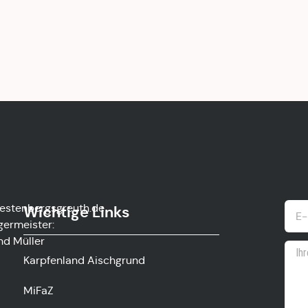
estenbergsgreuth.de
Wichtige Links
germeister:
nd Müller
Karpfenland Aischgrund
MiFaZ