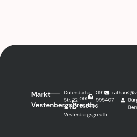
Dutendorfer
09163
rathaus@v
1.
Markt
09163
Str. 22
995407
Bür
Vestenbergsgreuth
995406
91487
Ber
Vestenbergsgreuth