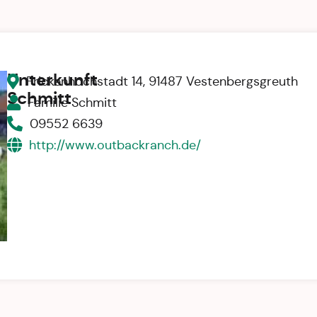
Unterkunft
Frickenhöchstadt 14, 91487 Vestenbergsgreuth
Schmitt
Familie Schmitt
09552 6639
http://www.outbackranch.de/