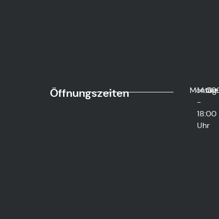
Montag
14:00
Die
Öffnungszeiten
-
18:00
Uhr