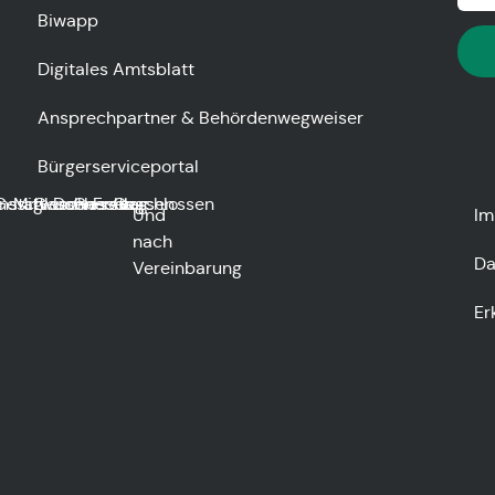
Biwapp
Digitales Amtsblatt
Ansprechpartner & Behördenwegweiser
Bürgerserviceportal
nstag
Geschlossen
Mittwoch
Geschlossen
Donnerstag
Geschlossen
Freitag
Geschlossen
Und
Im
nach
Da
Vereinbarung
Er