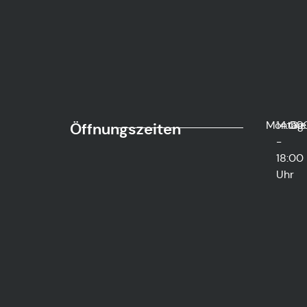
Montag
14:00
Die
Öffnungszeiten
-
18:00
Uhr