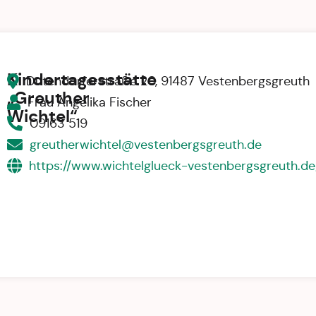
Kindertagesstätte
Dutendorferstraße 20, 91487 Vestenbergsgreuth
„Greuther
Frau Angelika Fischer
Wichtel“
09163 519
greutherwichtel@vestenbergsgreuth.de
https://www.wichtelglueck-vestenbergsgreuth.de