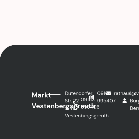
Dutendorfer
09163
rathaus@v
1.
Markt
09163
Str. 22
995407
Bür
Vestenbergsgreuth
995406
91487
Ber
Vestenbergsgreuth