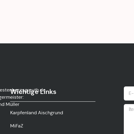
estenbergsgreuth.de
Wichtige Links
germeister:
nd Müller
Karpfenland Aischgrund
MiFaZ