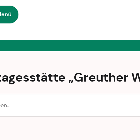
Menü
tagesstätte „Greuther W