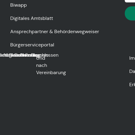
Biwapp
Digitales Amtsblatt
Ansprechpartner & Behördenwegweiser
Bürgerserviceportal
nstag
Geschlossen
Mittwoch
Geschlossen
Donnerstag
Geschlossen
Freitag
Geschlossen
Und
Im
nach
Da
Vereinbarung
Er