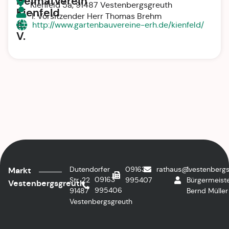
Heimatverein
Kienfeld 5a, 91487 Vestenbergsgreuth
Kienfeld
1. Vorsitzender Herr Thomas Brehm
e.
http://www.gartenbauvereine-erh.de/kienfeld/
V.
Dutendorfer
09163
rathaus@vestenbergs
1.
Markt
09163
Str. 22
995407
Bürgermeiste
Vestenbergsgreuth
995406
91487
Bernd Müller
Vestenbergsgreuth