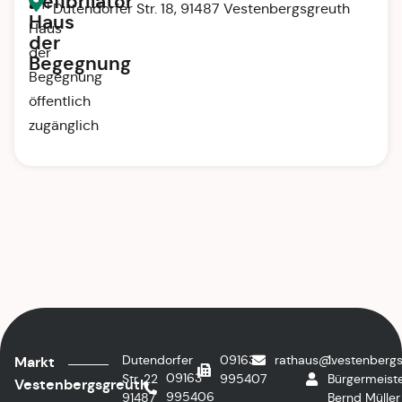
Defibrilator
am
Dutendorfer Str. 18, 91487 Vestenbergsgreuth
Haus
Haus
der
der
Begegnung
Begegnung
öffentlich
zugänglich
Dutendorfer
09163
rathaus@vestenbergs
1.
Markt
09163
Str. 22
995407
Bürgermeiste
Vestenbergsgreuth
995406
91487
Bernd Müller