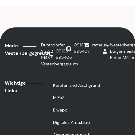
Dutendorfer
09163
rathaus@vestenbergs
1.
Markt
09163
Str. 22
995407
Bürgermeiste
Vestenbergsgreuth
995406
91487
Bernd Müller
Vestenbergsgreuth
Wichtige
Karpfenland Aischgrund
Links
MiFaZ
Biwapp
Digitales Amtsblatt
Ansprechpartner &