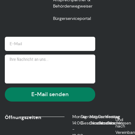
Behördenwegweiser
Bürgerserviceportal
E-Mail senden
Montag
Dienstag
Mittwoch
Donnerstag
Freitag
Öffnungszeiten
Und
14:00
Geschlossen
Geschlossen
Geschlossen
Geschlossen
nach
-
Vereinbar