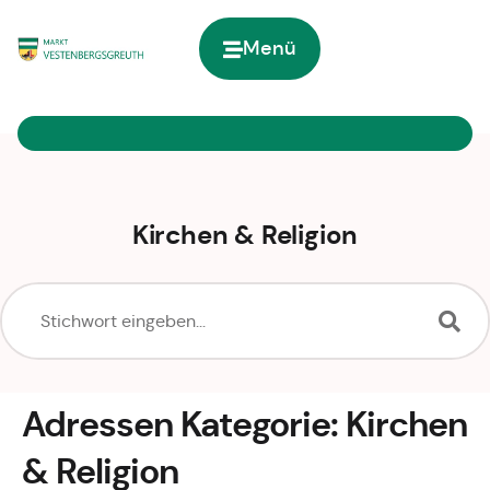
Inhalt
springen
Menü
Zur Startseite
Kirchen & Religion
Adressen Kategorie:
Kirchen
& Religion