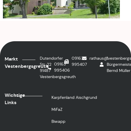
Dutendorfer
09163
rathaus@vestenbergs
1.
Markt
09163
Str. 22
995407
Bürgermeiste
Vestenbergsgreuth
995406
91487
Bernd Müller
Vestenbergsgreuth
Wichtige
Karpfenland Aischgrund
Links
MiFaZ
Biwapp