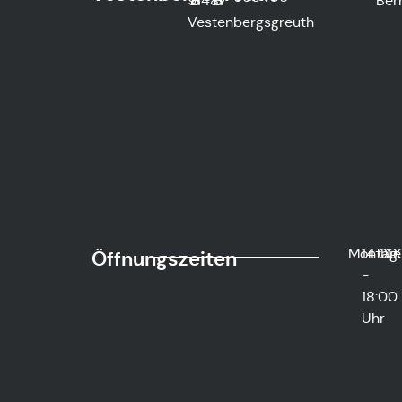
91487
Ber
Vestenbergsgreuth
Montag
14:00
Die
Öffnungszeiten
-
18:00
Uhr