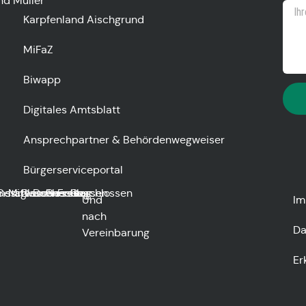
nd Müller
Karpfenland Aischgrund
MiFaZ
Biwapp
Digitales Amtsblatt
Ansprechpartner & Behördenwegweiser
Bürgerserviceportal
nstag
Geschlossen
Mittwoch
Geschlossen
Donnerstag
Geschlossen
Freitag
Geschlossen
Und
Im
nach
Da
Vereinbarung
Er