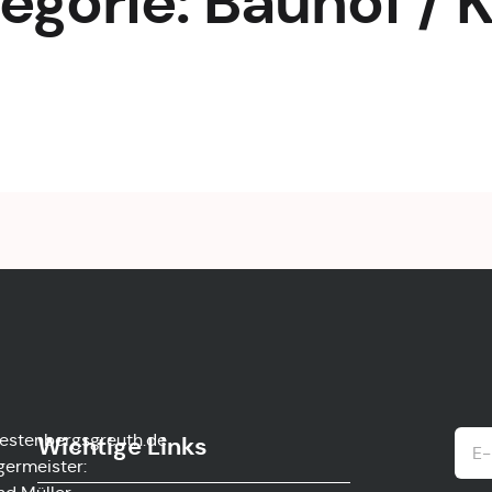
egorie:
Bauhof / 
estenbergsgreuth.de
Wichtige Links
germeister: