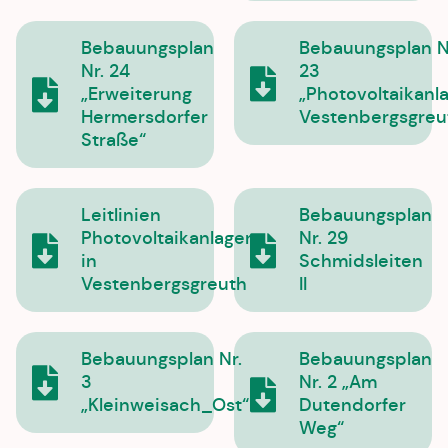
Bebauungsplan
Bebauungsplan N
Nr. 24
23
„Erweiterung
„Photovoltaikanl
Hermersdorfer
Vestenbergsgreu
Straße“
Leitlinien
Bebauungsplan
Photovoltaikanlagen
Nr. 29
in
Schmidsleiten
Vestenbergsgreuth
II
Bebauungsplan Nr.
Bebauungsplan
3
Nr. 2 „Am
„Kleinweisach_Ost“
Dutendorfer
Weg“