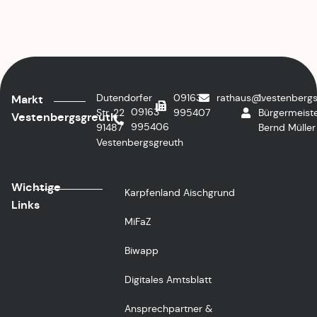
Dutendorfer
09163
rathaus@vestenbergs
1.
Markt
09163
Str. 22
995407
Bürgermeiste
Vestenbergsgreuth
995406
91487
Bernd Müller
Vestenbergsgreuth
Wichtige
Karpfenland Aischgrund
Links
MiFaZ
Biwapp
Digitales Amtsblatt
Ansprechpartner &